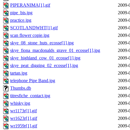
PIPERANIMA[1].gif
2009-
pipe_bis.jpg
2009-
practice.jpg
2009-
SCOTLANDWHT[1].gif
2009-
scan flower copie.jpg
2009-
skye_08_stone_huts_ecosse[1].jpg
2009-
skye_fiona_macdonalds_grave_01_ecosse[1].jpg
2009-
skye_highland_cow_01_ecosse[1].jpg
2009-
skye_peat_digging_02_ecosse[1].jpg
2009-
tartan.jpg
2009-
telephone Pipe Band.jpg
2009-
Thumbs.db
2009-
titresfiche_contact.jpg
2009-
whisky.jpg
2009-
wr1173r[1].gif
2009-
wr1623r[1].gif
2009-
wr1959r[1].gif
2009-