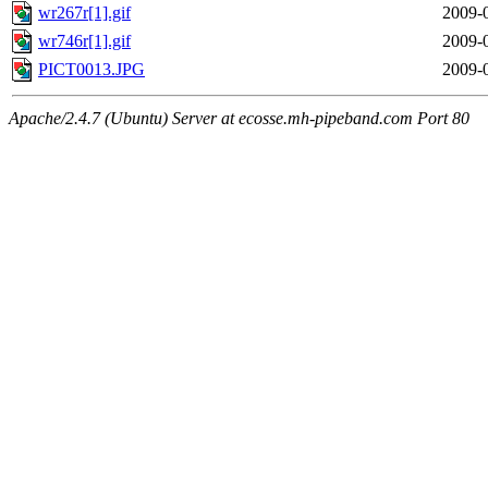
wr267r[1].gif
2009-
wr746r[1].gif
2009-
PICT0013.JPG
2009-
Apache/2.4.7 (Ubuntu) Server at ecosse.mh-pipeband.com Port 80