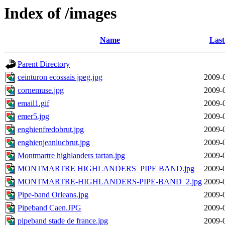
Index of /images
Name
Last
Parent Directory
ceinturon ecossais jpeg.jpg
2009-
cornemuse.jpg
2009-
email1.gif
2009-
emer5.jpg
2009-
enghienfredobrut.jpg
2009-
enghienjeanlucbrut.jpg
2009-
Montmartre highlanders tartan.jpg
2009-
MONTMARTRE HIGHLANDERS_PIPE BAND.jpg
2009-
MONTMARTRE-HIGHLANDERS-PIPE-BAND_2.jpg
2009-
Pipe-band Orleans.jpg
2009-
Pipeband Caen.JPG
2009-
pipeband stade de france.jpg
2009-